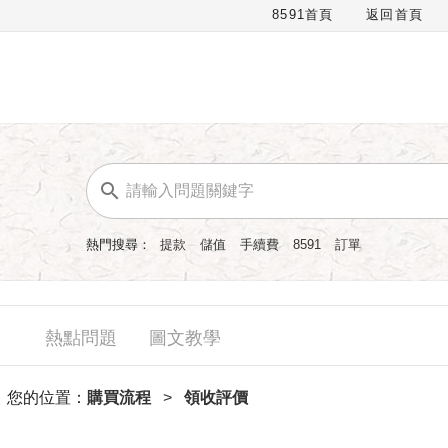
8591首頁
返回首頁
熱門搜尋：
提款
儲值
手續費
8591
訂單
熱點問題
圖文教學
您的位置：
購買流程
>
領收評價