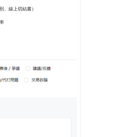
識別、線上切結書）
率