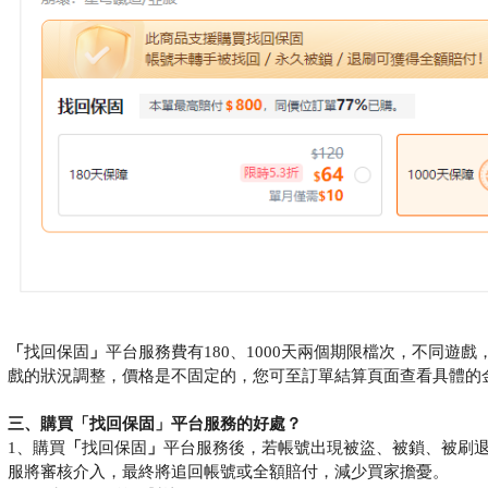
「
找回保固
」
平台服務費有180、1000天兩個期限檔次，不同遊
戲的狀況調整，價格是不固定的，您可至訂單結算頁面查看具體的
三、購買
「
找回保固
」
平台服務的好處？
1、購買
「
找回保固
」
平台服務後，若帳號出現被盜、被鎖、被刷
服將審核介入，最終將追回帳號或全額賠付，減少買家擔憂。