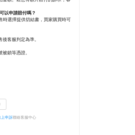
可以申請賠付嗎？
轉售時選擇提供切結書，買家購買時可
售後客服判定為準。
號被鎖等憑證。
助
線上申訴
聯絡客服中心