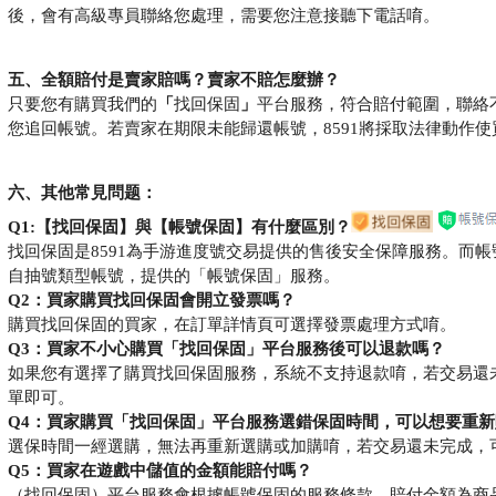
後，會有高級專員聯絡您處理，需要您注意接聽下電話唷。
五、全額賠付是賣家賠嗎？賣家不賠怎麼辦？
只要您有購買我們的
「
找回保固
」
平台服務，符合賠付範圍，聯絡
您追回帳號。若賣家在期限未能歸還帳號，8591將採取法律動作
六、其他常見問题：
Q1:【找回保固】與【帳號保固】有什麼區別？
找回保固是8591為手游進度號交易提供的售後安全保障服務。而
自抽號類型帳號，提供的「帳號保固」服務。
Q2：買家購買找回保固會開立發票嗎？
購買找回保固的買家，在訂單詳情頁可選擇發票處理方式唷。
Q3：買家不小心購買
「
找回保固
」
平台服務
後可以退款嗎？
如果您有選擇了購買找回保固服務，系統不支持退款唷，若交易還
單即可。
Q4：買家購買
「
找回保固
」
平台服務
選錯保固時間，可以想要重新
選保時間一經選購，無法再重新選購或加購唷，若交易還未完成，
Q5：買家在遊戲中儲值的金額能賠付嗎？
（找回保固）平台服務會根據帳號保固的服務條款，賠付金額為商