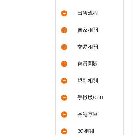
出售流程
賣家相關
交易相關
會員問題
規則相關
手機版8591
香港專區
3C相關