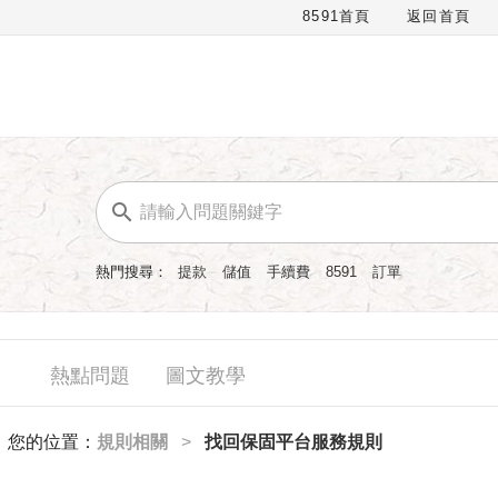
8591首頁
返回首頁
熱門搜尋：
提款
儲值
手續費
8591
訂單
熱點問題
圖文教學
您的位置：
規則相關
>
找回保固平台服務規則