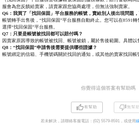
服會為您反饋給賣家，請賣家跟您協商處理，但無法強制賣家。
Q6：我買了
「
找回保固
」
平台服務
的帳號，賣給別人後出現問題，
帳號轉手出售後，“找回保固”
平台服務自動終
止。您可以在8591
選擇“找回保固”平台服務。
Q7：只要是帳號被找回都可以賠付嗎？
因賣家原因導致的帳號被找回、帳號被鎖，屬於售後範圍。具體以
Q8：“找回保固”申請售後需要提供哪些證據？
帳號綁定的信箱、手機號碼關於找回的通知，或其他的賣家找回帳
你覺得這個答案有幫助嗎
有幫助
無幫
若未解決，請聯絡客服電話：(02) 5579-8591，或使用